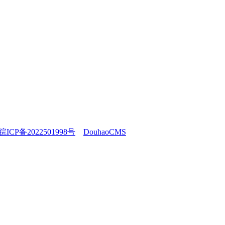
ICP备2022501998号
DouhaoCMS